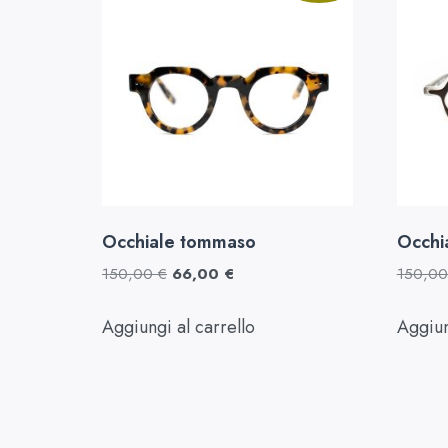
Occhiale tommaso
Occhia
150,00
€
66,00
€
150,0
Aggiungi al carrello
Aggiun